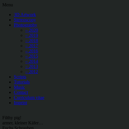
Menu
3D Artwork
Stereoscopy
Photography
– 2020
– 2019
– 2018
– 2017
– 2016
– 2015
– 2014
– 2013
– 2012
Scripts
Tutorials
Music
Contact
Curriculum vitae
Imprint
Filthy pig!
armer, kleiner Käfer…
Fuchs Schrauben