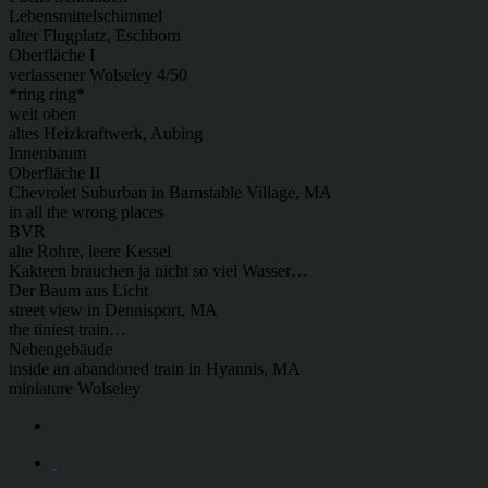
Lebensmittelschimmel
alter Flugplatz, Eschborn
Oberfläche I
verlassener Wolseley 4/50
*ring ring*
weit oben
altes Heizkraftwerk, Aubing
Innenbaum
Oberfläche II
Chevrolet Suburban in Barnstable Village, MA
in all the wrong places
BVR
alte Rohre, leere Kessel
Kakteen brauchen ja nicht so viel Wasser…
Der Baum aus Licht
street view in Dennisport, MA
the tiniest train…
Nebengebäude
inside an abandoned train in Hyannis, MA
miniature Wolseley